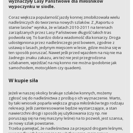
wyznaczyły Lasy Państwowe dla miłośników
wypoczynku w siodle.
Coraz większa popularność jazdy konnej zmobilizowała wielu
nadleśniczych do tworzenia nowych szlaków. Z „Raportu o
stanie lasów" wynika, że w latach 2010-2011 na terenach
zarządzanych przez Lasy Państwowe długość takich tras
podwoiła się. To bardzo dobra wiadomość dla koniarzy. Droga
udostępniona przez nadleśniczego jest bowiem, zgodnie z
ustawą o lasach, jedynym miejscem w lesie, gdzie można się w
ten sposób poruszać. Nawet jeśli przed wjazdem na nią nie ma
żadnego znaku zakazu, ani też nie jest przegrodzona
szlabanem, wjeżdżać na nią konno nie można (podobnie jak
samochodem, motocyklem czy quadem).
W kupie siła
Jeżeli w naszej okolicy brakuje szlaków konnych, możemy
zgłosić się do nadleśnictwa z prośbą o ich wyznaczenie. Warto,
by taki wniosek poparła większa grupa miłośników tego rodzaju
rekreacji. Jeśli zainteresowanie będzie wystarczające, a stan
nawierzchni drogi i sposób jej użytkowania (czy np. nie
poruszają się na niej maszyny leśne) na to pozwoli, jest szansa,
że nowy szlak powstanie.
Trzeba pamiętać, że nadleśnictwa za przejazd drogami leśnymi,