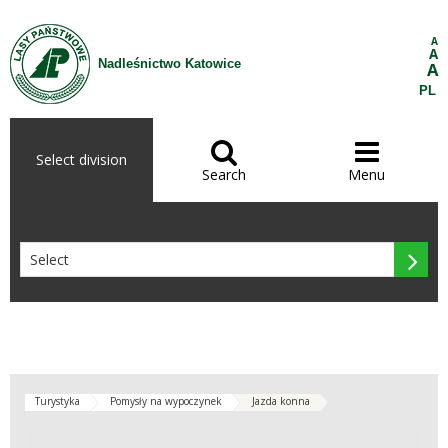
Skip to Content
A
A
Nadleśnictwo Katowice
A
PL


Select division
Search
Menu

Turystyka
Pomysły na wypoczynek
Jazda konna