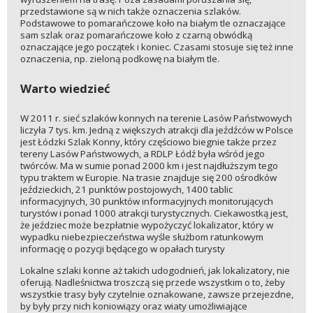
przedstawione są w nich także oznaczenia szlaków.
Podstawowe to pomarańczowe koło na białym tle oznaczające
sam szlak oraz pomarańczowe koło z czarną obwódką
oznaczające jego początek i koniec. Czasami stosuje się też inne
oznaczenia, np. zieloną podkowę na białym tle.
Warto wiedzieć
W 2011 r. sieć szlaków konnych na terenie Lasów Państwowych
liczyła 7 tys. km. Jedną z większych atrakcji dla jeźdźców w Polsce
jest Łódzki Szlak Konny, który częściowo biegnie także przez
tereny Lasów Państwowych, a RDLP Łódź była wśród jego
twórców. Ma w sumie ponad 2000 km i jest najdłuższym tego
typu traktem w Europie. Na trasie znajduje się 200 ośrodków
jeździeckich, 21 punktów postojowych, 1400 tablic
informacyjnych, 30 punktów informacyjnych monitorujących
turystów i ponad 1000 atrakcji turystycznych. Ciekawostką jest,
że jeździec może bezpłatnie wypożyczyć lokalizator, który w
wypadku niebezpieczeństwa wyśle służbom ratunkowym
informację o pozycji będącego w opałach turysty
Lokalne szlaki konne aż takich udogodnień, jak lokalizatory, nie
oferują. Nadleśnictwa troszczą się przede wszystkim o to, żeby
wszystkie trasy były czytelnie oznakowane, zawsze przejezdne,
by były przy nich koniowiązy oraz wiaty umożliwiające