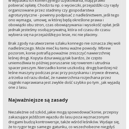
w wypadku ich komercyjnego użytkowania, mają prawo
pobierać opłatę. Chodzi tu np. o wycieczki, przejażdżki czy rajdy
organizowane przez stadniny czy gospodarstwa
agroturystyczne - powinny podpisać z nadleśnictwem, jeśli tego
ono wymaga, umowę, w której będą określone prawa i
obowiązki obu stron, czas obowiązywania i wysokość opłat. Jeśli
jednak jesteśmy osobą prywatną, która od czasu do czasu
wybiera się na przejażdżkę po lesie, nic nie płacimy.
Brak zgody na utworzenie szlaku konnego nie oznacza złej woli
nadleśniczego. Może mieć ku temu ważne powody. Wbrew
pozorom, konie potrafią poważnie zniszczyć nawierzchnię
leśnej drogi. Kopyta dziurawią ją tak bardzo, że często
uniemożliwia to później poruszanie się rowerem i utrudnia
spacer pieszym. Nierzadko konie uszkodzą drogę bardziej niż
leśne maszyny podczas prac przy pozyskaniu i zrywce drewna,
a trzeba od razu dodać, że nawierzchnia rozjechana przez
ciągniki naprawiana jest zwykle dość szybko po tym , jak wyjadą
one z lasu.
Najważniejsze są zasady
Niezależnie od szkód, jakie mogą spowodować konie, przepisy
zakazujące jeźdźcom wjazdu do lasu poza wyznaczonymi
drogami budzą kontrowersje, także wśród leśników. Wydaje się,
że to rygor tego samego gatunku, co wszechobecne niegdyś