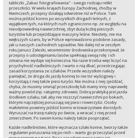
tabliczki „Zakaz fotografowania" - swego rodzaju relikt
przeszłości. W wielu krajach Europy Zachodniej, choćby w
Niemczech, przepisy działają odwrotnie niż w Polsce. Tam
można jeździć konno po wszystkich drogach leśnych, z
wyjątkiem tych, na których ruch ograniczono np. ze względu na
nieodpowiednią nawierzchnię, zbyt dużą liczbę pieszych
turystów lub przejeżdżające maszyny leśne. Niestety, nie ma
większych szans, by w Polsce wprowadzono podobne zasady,
jak u naszych zachodnich sąsiadów. Nie dalej niż w zeszłym
roku Janusz Zaleski, wiceminister środowiska przekonywał, że
przepisy o udostępnianiu lasów spełniają swoją rolę i ich
zmiana nie wydaje się konieczna. Na razie trzeba więc liczyć na
przychylność nadleśniczych. I warto o nią dbać, przestrzegając
zasad korzystania ze szlaków. Przede wszystkim należy
pamiętać, że droga do jazdy konnej to nie tor wyścigowy i
korzystają z niej także piesi turyści. Nie można z niej zjeżdżać,
chyba, że musimy ominąć przeszkodę lub mamy inny naprawdę
ważny powód (np. ratujemy zdrowie). Dobrą praktyką jest jazda
środkiem szlaku, tak aby nie niszczyć nawierzchni po bokach,
którymi najczęściej poruszają się piesi i rowerzyści. Osoby
małoletnie powinny jeździć konno w towarzystwie dorosłych.
Wyruszać na trasę należy po świcie, a wracać z niej przed
zmierzchem. Po swoim koniu należy także posprzątać.
Każde nadleśnictwo, które wyznacza szlaki konne, tworzy także
regulamin poruszania się po nich – warto go przeczytać przed
wyruszeniem na trasę. Poza zasadami poruszania się,