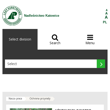
Skip to Content
A
A
Nadleśnictwo Katowice
A
PL


Select division
Search
Menu

Nasza praca
Ochrona przyrody