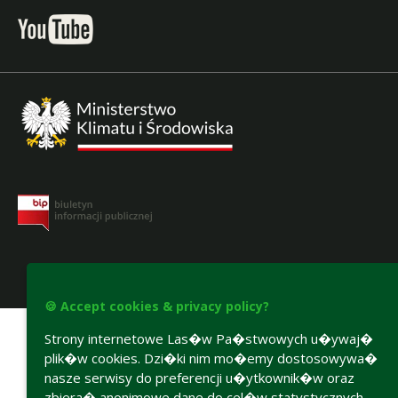
Accesibility declaration
🍪 Accept cookies & privacy policy?
Strony internetowe Las�w Pa�stwowych u�ywaj�
plik�w cookies. Dzi�ki nim mo�emy dostosowywa�
nasze serwisy do preferencji u�ytkownik�w oraz
zbiera� anonimowe dane do cel�w statystycznych.