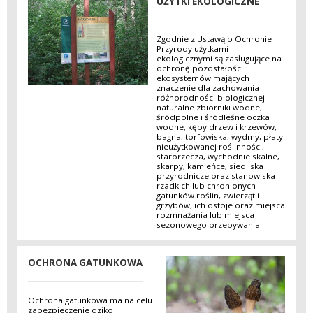
UŻYTKI EKOLOGICZNE
Zgodnie z Ustawą o Ochronie
Przyrody użytkami
ekologicznymi są zasługujące na
ochronę pozostałości
ekosystemów mających
znaczenie dla zachowania
różnorodności biologicznej -
naturalne zbiorniki wodne,
śródpolne i śródleśne oczka
wodne, kępy drzew i krzewów,
bagna, torfowiska, wydmy, płaty
nieużytkowanej roślinności,
starorzecza, wychodnie skalne,
skarpy, kamieńce, siedliska
przyrodnicze oraz stanowiska
rzadkich lub chronionych
gatunków roślin, zwierząt i
grzybów, ich ostoje oraz miejsca
rozmnażania lub miejsca
sezonowego przebywania.
OCHRONA GATUNKOWA
Ochrona gatunkowa ma na celu
zabezpieczenie dziko