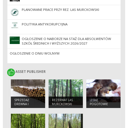
PLANOWANE PRACE PRZY REZ. LAS MURCKOWSKI
POLITYKA ANTYKORUPCYJNA
OGŁOSZENIE O NABORZE NA STAŻ DLA ABSOLWENTÓW
SZKÓŁ ŚREDNICH I WYŻSZYCH 2026/2027
OGŁOSZENIE O DNIU WOLNYM
ASSET PUBLISHER
ASSET PUBLISHER
SPRZEDAŻ
REZERWAT LAS
LEŚNE
DREWNA I
MURCKOWSKI
POGOTOWIE
CHOINEK