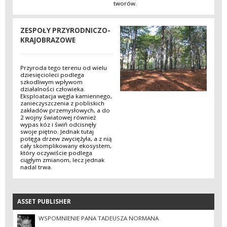
tworów.
ZESPOŁY PRZYRODNICZO-
KRAJOBRAZOWE
Przyroda tego terenu od wielu
dziesięcioleci podlega
szkodliwym wpływom
działalności człowieka.
Eksploatacja węgla kamiennego,
zanieczyszczenia z pobliskich
zakładów przemysłowych, a do
2 wojny światowej również
wypas kóz i świń odcisnęły
swoje piętno. Jednak tutaj
potęga drzew zwyciężyła, a z nią
cały skomplikowany ekosystem,
który oczywiście podlega
ciągłym zmianom, lecz jednak
nadal trwa.
ASSET PUBLISHER
ASSET PUBLISHER
WSPOMNIENIE PANA TADEUSZA NORMANA