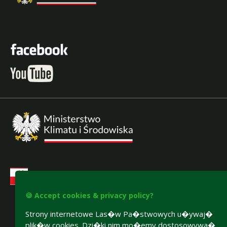
🍪 Accept cookies & privacy policy?
Strony internetowe Las�w Pa�stwowych u�ywaj�
plik�w cookies. Dzi�ki nim mo�emy dostosowywa�
Accesibility declaration