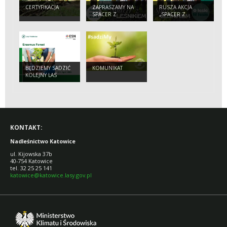
CERTYFIKACJA
ZAPRASZAMY NA
RUSZA AKCJA
SPACER Z
„SPACER Z
LEŚNIKIEM!
LEŚNIKIEM”!
BĘDZIEMY SADZIĆ
KOMUNIKAT
KOLEJNY LAS
ERASMUSA
KONTAKT:
Nadleśnictwo Katowice
ul. Kijowska 37b
40-754 Katowice
tel. 32 25 25 141
katowice@katowice.lasy.gov.pl