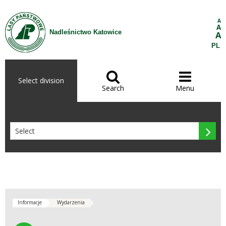
Skip to Content
A
A
Nadleśnictwo Katowice
A
PL


Select division
Search
Menu

Informacje
Wydarzenia