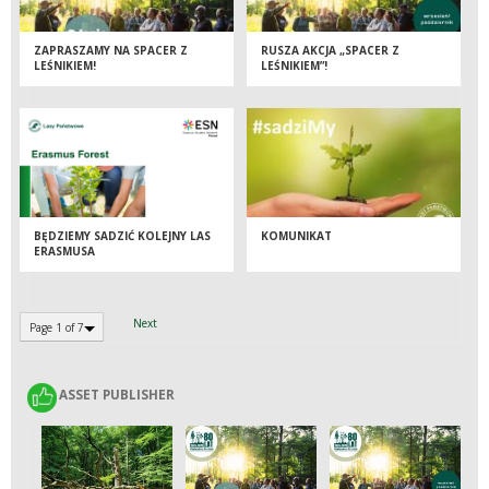
ZAPRASZAMY NA SPACER Z
RUSZA AKCJA „SPACER Z
LEŚNIKIEM!
LEŚNIKIEM”!
BĘDZIEMY SADZIĆ KOLEJNY LAS
KOMUNIKAT
ERASMUSA
Next
Page 1 of 7
ASSET PUBLISHER
ASSET PUBLISHER