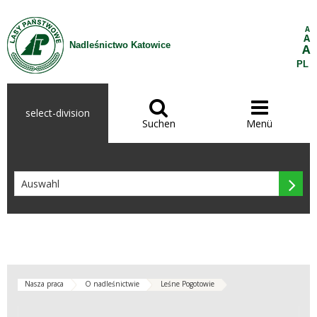
Zum Inhalt wechseln
A
A
Nadleśnictwo Katowice
A
PL


select-division
Suchen
Menü

Nasza praca
O nadleśnictwie
Leśne Pogotowie