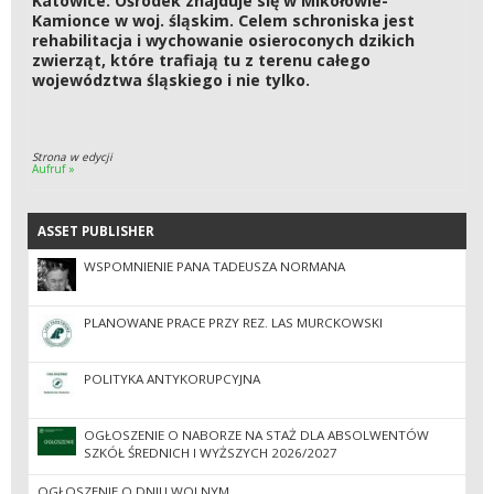
Katowice. Ośrodek znajduje się w Mikołowie-
Kamionce w woj. śląskim. Celem schroniska jest
rehabilitacja i wychowanie osieroconych dzikich
zwierząt, które trafiają tu z terenu całego
województwa śląskiego i nie tylko.
Strona w edycji
Aufruf »
ASSET PUBLISHER
ASSET PUBLISHER
WSPOMNIENIE PANA TADEUSZA NORMANA
PLANOWANE PRACE PRZY REZ. LAS MURCKOWSKI
POLITYKA ANTYKORUPCYJNA
OGŁOSZENIE O NABORZE NA STAŻ DLA ABSOLWENTÓW
SZKÓŁ ŚREDNICH I WYŻSZYCH 2026/2027
OGŁOSZENIE O DNIU WOLNYM